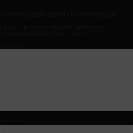
Hinterlasse einen Kommentar
Deine E-Mail-Adresse wird nicht veröffentlicht.
Erforderliche Felder sind mit
*
markiert
Kommentar
Name
*