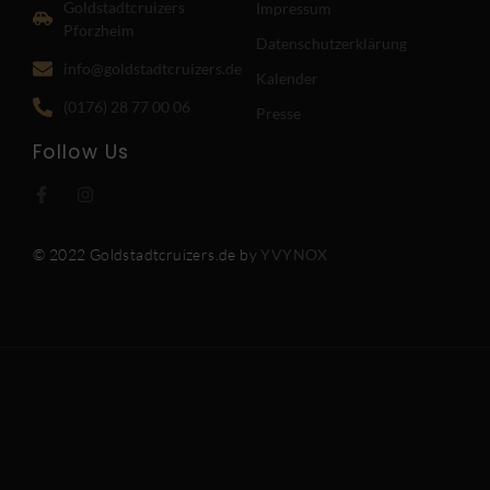
Goldstadtcruizers
Impressum
Pforzheim
Datenschutzerklärung
info@goldstadtcruizers.de
Kalender
(0176) 28 77 00 06
Presse
Follow Us
© 2022 Goldstadtcruizers.de by
YVYNOX