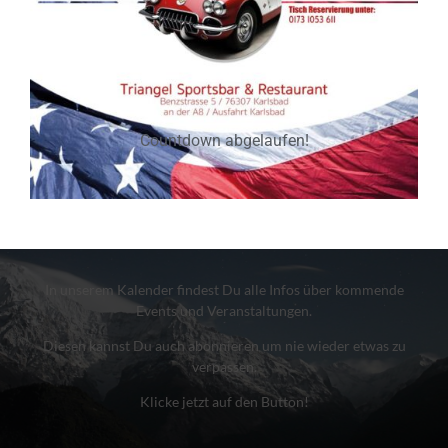
Du willst auf dem
laufenden bleiben?
Countdown abgelaufen!
Check unseren
Kalender!
In unserem Kalender findest Du alle Infos über kommende
Events und Veranstaltungen.
Diesen kannst Du auch abonnieren um nie wieder etwas zu
verpassen.
Klicke jetzt auf den Button!