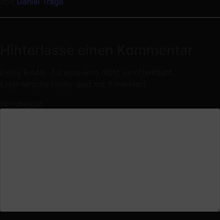
Von
Daniel Trage
Hinterlasse einen Kommentar
Deine E-Mail-Adresse wird nicht veröffentlicht.
Erforderliche Felder sind mit
*
markiert
Kommentar